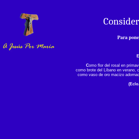
Consider
Para poner
E
C
omo flor del rosal en primav
como brote del Líbano en verano, c
como vaso de oro macizo adornado
(Eclo.